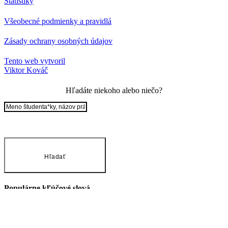
Štatistiky
Všeobecné podmienky a pravidlá
Zásady ochrany osobných údajov
Tento web vytvoril
Viktor Kováč
Hľadáte niekoho alebo niečo?
Hľadať
Populárne kľúčové slová
Kategórie
Našlo sa
prác