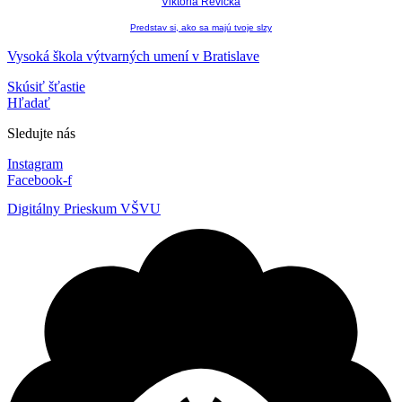
Viktória Revická
Predstav si, ako sa majú tvoje slzy
Vysoká škola výtvarných umení v Bratislave
Skúsiť šťastie
Hľadať
Sledujte nás
Instagram
Facebook-f
Digitálny Prieskum VŠVU