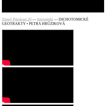
Zimný Prieskum 20
—
Intermédiá
—
DICHOTOMICKÉ
GEOTRAKTY • PETRA HRÚZIKOVÁ