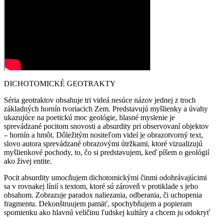
DICHOTOMICKÉ GEOTRAKTY
Séria geotraktov obsahuje tri videá nesúce názov jednej z troch
základných hornín tvoriacich Zem. Predstavujú myšlienky a úvahy
ukazujúce na poetickú moc geológie, hlasné myslenie je
sprevádzané pocitom snovosti a absurdity pri observovaní objektov
– hornín a hmôt. Dôležitým nositeľom videí je obrazotvorný text,
slovo autora sprevádzané obrazovými útržkami, ktoré vizualizujú
myšlienkové pochody, to, čo si predstavujem, keď píšem o geológií
ako živej entite.
Pocit absurdity umocňujem dichotomickými činmi odohrávajúcimi
sa v rovnakej línií s textom, ktoré sú zároveň v protiklade s jeho
obsahom. Zobrazuje paradox naliezania, odberania, či uchopenia
fragmentu. Dekonštruujem pamäť, spochybňujem a popieram
spomienku ako hlavnú veličinu ľudskej kultúry a chcem ju odokryť