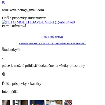
ig
hruzikova.petra@gmail.com
Ďalšie príspevky študentky*ta
Petra Hrúziková
Petra Hrúziková
ENFANT TERRIBLE / MODLITBY HROZNÝCH DETÍ VESMÍRU
Študentky*ti
,
práce je možné prihlásiť dodatočne na všetky prieskumy
🟢
Ďalšie príspevky z katedry
Intermédiá