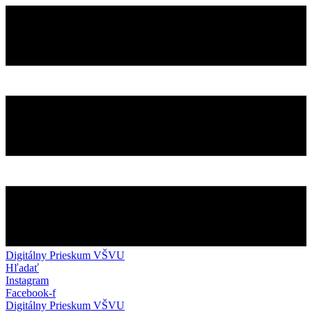
Preskočiť
na
obsah
Digitálny Prieskum VŠVU
Hľadať
Instagram
Facebook-f
Digitálny Prieskum VŠVU