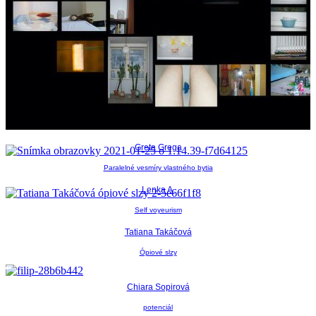
Greta Grega
Paralelné vesmíry vlastného bytia
Lenka A.
Self voyeurism
Tatiana Takáčová
Ópiové slzy
Chiara Sopirová
potenciál