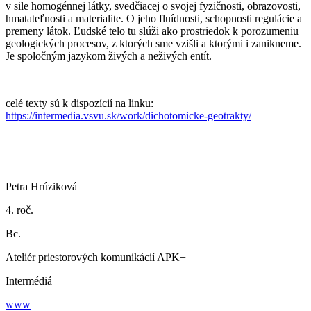
v sile homogénnej látky, svedčiacej o svojej fyzičnosti, obrazovosti,
hmatateľnosti a materialite. O jeho fluídnosti, schopnosti regulácie a
premeny látok. Ľudské telo tu slúži ako prostriedok k porozumeniu
geologických procesov, z ktorých sme vzišli a ktorými i zanikneme.
Je spoločným jazykom živých a neživých entít.
celé texty sú k dispozícií na linku:
https://intermedia.vsvu.sk/work/dichotomicke-geotrakty/
Petra Hrúziková
4. roč.
Bc.
Ateliér priestorových komunikácií APK+
Intermédiá
www