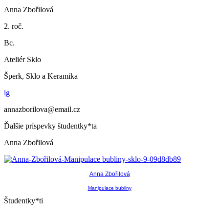
Anna Zbořilová
2. roč.
Bc.
Ateliér Sklo
Šperk, Sklo a Keramika
ig
annazborilova@email.cz
Ďalšie príspevky študentky*ta
Anna Zbořilová
Anna Zbořilová
Manipulace bubliny
Študentky*ti
,