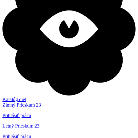
Katalóg diel
Zimný Prieskum 23
Prihlásiť prácu
Letný Prieskum 23
Prihlásiť prácu