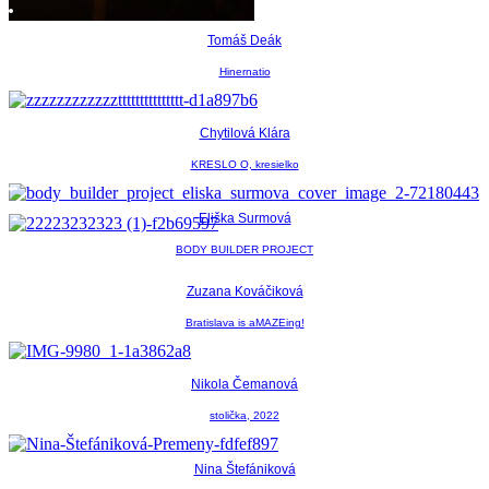
Tomáš Deák
Hinernatio
Chytilová Klára
KRESLO O, kresielko
Eliška Surmová
BODY BUILDER PROJECT
Zuzana Kováčiková
Bratislava is aMAZEing!
Nikola Čemanová
stolička, 2022
Nina Štefániková