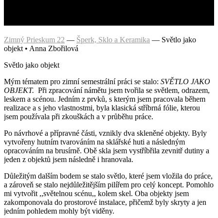
Zimný Prieskum 22
—
Šperk, Sklo a Keramika
—
Světlo jako
objekt • Anna Zbořilová
Světlo jako objekt
Mým tématem pro zimní semestrální práci se stalo:
SVĚTLO JAKO
OBJEKT.
Při zpracování námětu jsem tvořila se světlem, odrazem,
leskem a scénou. Jedním z prvků, s kterým jsem pracovala během
realizace a s jeho vlastnostmi, byla klasická stříbrná fólie, kterou
jsem používala při zkouškách a v průběhu práce.
Po návrhové a přípravné části, vznikly dva skleněné objekty. Byly
vytvořeny hutním tvarováním na sklářské huti a následným
opracováním na brusírně. Obě skla jsem vystříbřila zevnitř dutiny a
jeden z objektů jsem následně i hranovala.
Důležitým dalším bodem se stalo světlo, které jsem vložila do práce,
a zároveň se stalo nejdůležitějším pilířem pro celý koncept. Pomohlo
mi vytvořit ,,světelnou scénu,, kolem skel. Oba objekty jsem
zakomponovala do prostorové instalace, přičemž byly skryty a jen
jedním pohledem mohly být viděny.