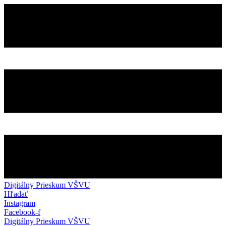
Preskočiť
na
obsah
Digitálny Prieskum VŠVU
Hľadať
Instagram
Facebook-f
Digitálny Prieskum VŠVU