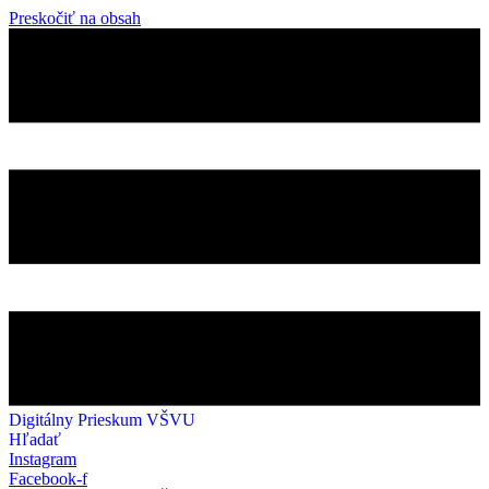
Preskočiť na obsah
Digitálny Prieskum VŠVU
Hľadať
Instagram
Facebook-f