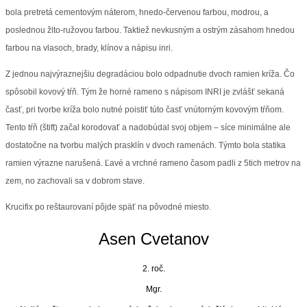
bola pretretá cementovým náterom, hnedo-červenou farbou, modrou, a
poslednou žlto-ružovou farbou. Taktiež nevkusným a ostrým zásahom hnedou
farbou na vlasoch, brady, klínov a nápisu inri.
Z jednou najvýraznejšiu degradáciou bolo odpadnutie dvoch ramien kríža. Čo
spôsobil kovový tŕň. Tým že horné rameno s nápisom INRI je zvlášť sekaná
časť, pri tvorbe kríža bolo nutné poistiť túto časť vnútorným kovovým tŕňom.
Tento tŕň (štift) začal korodovať a nadobúdal svoj objem – síce minimálne ale
dostatočne na tvorbu malých prasklín v dvoch ramenách. Týmto bola statika
ramien výrazne narušená. Ľavé a vrchné rameno časom padli z 5tich metrov na
zem, no zachovali sa v dobrom stave.
Krucifix po reštaurovaní pôjde späť na pôvodné miesto.
Asen Cvetanov
2. roč.
Mgr.