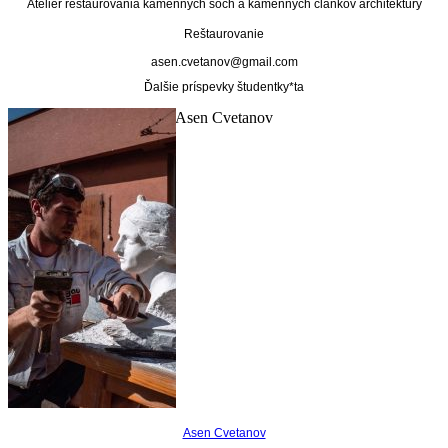
Ateliér reštaurovania kamenných sôch a kamenných článkov architektúry
Reštaurovanie
asen.cvetanov@gmail.com
Ďalšie príspevky študentky*ta
Asen Cvetanov
Asen Cvetanov