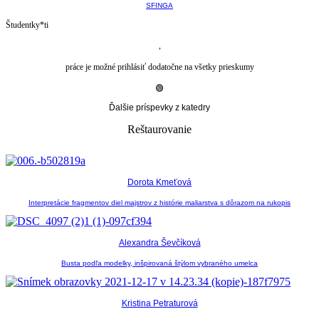
SFINGA
Študentky*ti
,
práce je možné prihlásiť dodatočne na všetky prieskumy
🟢
Ďalšie príspevky z katedry
Reštaurovanie
Dorota Kmeťová
Interpretácie fragmentov diel majstrov z histórie maliarstva s dôrazom na rukopis
Alexandra Ševčíková
Busta podľa modelky, inšpirovaná štýlom vybraného umelca
Kristina Petraturová