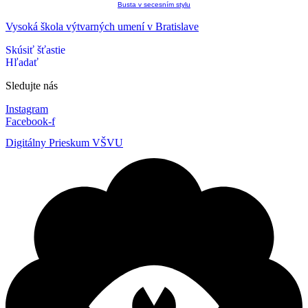
Busta v secesním stylu
Vysoká škola výtvarných umení v Bratislave
Skúsiť šťastie
Hľadať
Sledujte nás
Instagram
Facebook-f
Digitálny Prieskum VŠVU