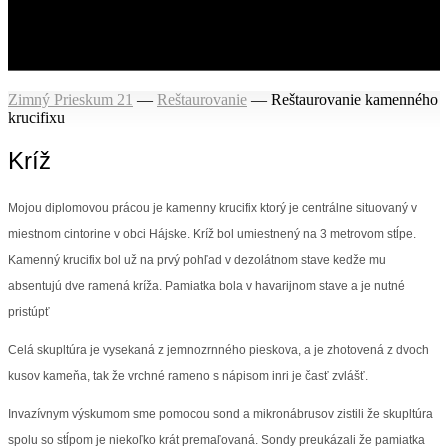
Zimný Prieskum 21
—
Reštaurovanie
—
Reštaurovanie kamenného
krucifixu
Kríž
Mojou diplomovou prácou je kamenny krucifix ktorý je centrálne situovaný v
miestnom cintorine v obci Hájske. Kríž bol umiestnený na 3 metrovom stĺpe.
Kamenný krucifix bol už na prvý pohľad v dezolátnom stave kedže mu
absentujú dve ramená kríža. Pamiatka bola v havarijnom stave a je nutné
pristúpť
Celá skupltúra je vysekaná z jemnozrnného pieskova, a je zhotovená z dvoch
kusov kameňa, tak že vrchné rameno s nápisom inri je časť zvlášť.
Invazívnym výskumom sme pomocou sond a mikronábrusov zistili že skupltúra
spolu so stĺpom je niekoľko krát premaľovaná. Sondy preukázali že pamiatka