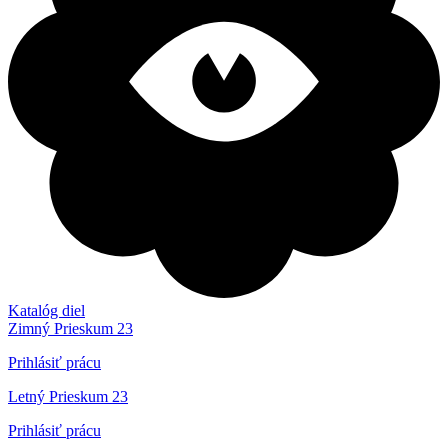
Katalóg diel
Zimný Prieskum 23
Prihlásiť prácu
Letný Prieskum 23
Prihlásiť prácu