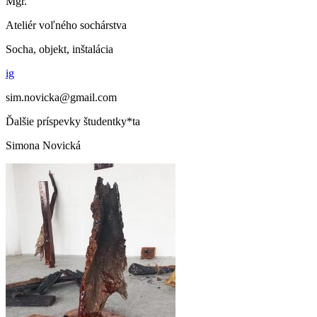
Mgr.
Ateliér voľného sochárstva
Socha, objekt, inštalácia
ig
sim.novicka@gmail.com
Ďalšie príspevky študentky*ta
Simona Novická