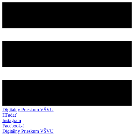
Preskočiť
na
obsah
Digitálny Prieskum VŠVU
Hľadať
Instagram
Facebook-f
Digitálny Prieskum VŠVU