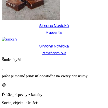
Simona Novická
Praesentia
Simona Novická
Pamäť dom-ova
Študentky*ti
,
práce je možné prihlásiť dodatočne na všetky prieskumy
🟢
Ďalšie príspevky z katedry
Socha, objekt, inštalácia