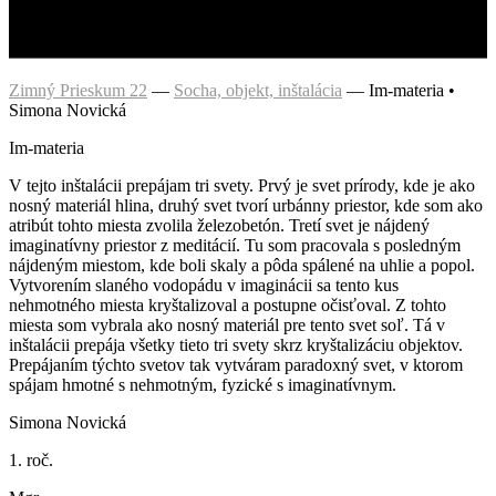
Zimný Prieskum 22
—
Socha, objekt, inštalácia
—
Im-materia •
Simona Novická
Im-materia
V tejto inštalácii prepájam tri svety. Prvý je svet prírody, kde je ako
nosný materiál hlina, druhý svet tvorí urbánny priestor, kde som ako
atribút tohto miesta zvolila železobetón. Tretí svet je nájdený
imaginatívny priestor z meditácií. Tu som pracovala s posledným
nájdeným miestom, kde boli skaly a pôda spálené na uhlie a popol.
Vytvorením slaného vodopádu v imaginácii sa tento kus
nehmotného miesta kryštalizoval a postupne očisťoval. Z tohto
miesta som vybrala ako nosný materiál pre tento svet soľ. Tá v
inštalácii prepája všetky tieto tri svety skrz kryštalizáciu objektov.
Prepájaním týchto svetov tak vytváram paradoxný svet, v ktorom
spájam hmotné s nehmotným, fyzické s imaginatívnym.
Simona Novická
1. roč.