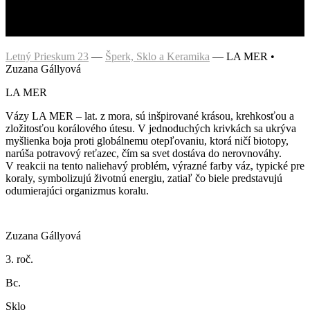
Letný Prieskum 23
—
Šperk, Sklo a Keramika
—
LA MER •
Zuzana Gállyová
LA MER
Vázy LA MER – lat. z mora, sú inšpirované krásou, krehkosťou a
zložitosťou korálového útesu. V jednoduchých krivkách sa ukrýva
myšlienka boja proti globálnemu otepľovaniu, ktorá ničí biotopy,
narúša potravový reťazec, čím sa svet dostáva do nerovnováhy.
V reakcii na tento naliehavý problém, výrazné farby váz, typické pre
koraly, symbolizujú životnú energiu, zatiaľ čo biele predstavujú
odumierajúci organizmus koralu.
Zuzana Gállyová
3. roč.
Bc.
Sklo