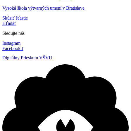
Vysoká škola výtvarných umení v Bratislave
Skúsiť šťastie
Hľadať
Sledujte nás
Instagram
Facebook-f
Digitálny Prieskum VŠVU