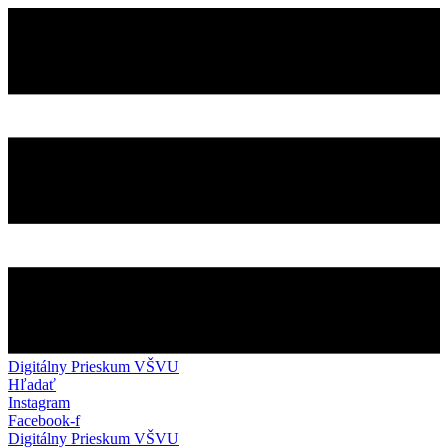
Preskočiť
na
obsah
Digitálny Prieskum VŠVU
Hľadať
Instagram
Facebook-f
Digitálny Prieskum VŠVU