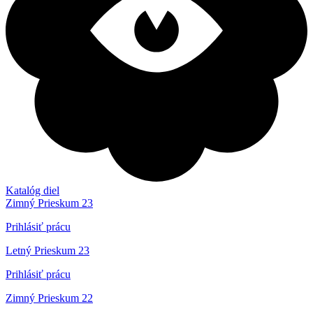
Katalóg diel
Zimný Prieskum 23
Prihlásiť prácu
Letný Prieskum 23
Prihlásiť prácu
Zimný Prieskum 22