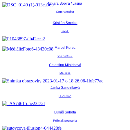
Chiara Sopira / Jasna
Čisto vypočuť
Kristián Šmelko
utieklo
Marcel Korec
VCPC 51.2
Celestína Minichová
Médiálié
Janka Sanetriková
HLADINA
Lukáš Sobota
Prijímač poznania