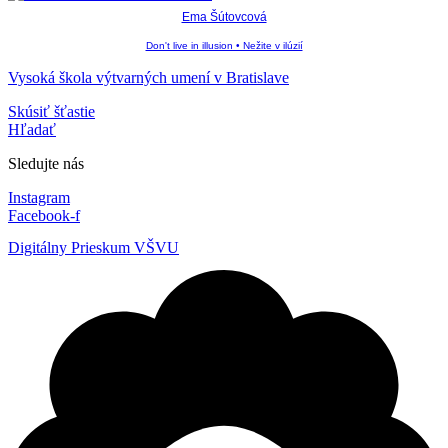
Ema Šútovcová
Don't live in illusion • Nežite v ilúzií
Vysoká škola výtvarných umení v Bratislave
Skúsiť šťastie
Hľadať
Sledujte nás
Instagram
Facebook-f
Digitálny Prieskum VŠVU