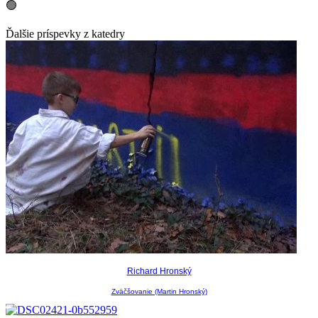
🟢
Ďalšie príspevky z katedry
Intermédiá
Richard Hronský
Zväčšovanie (Martin Hronský)