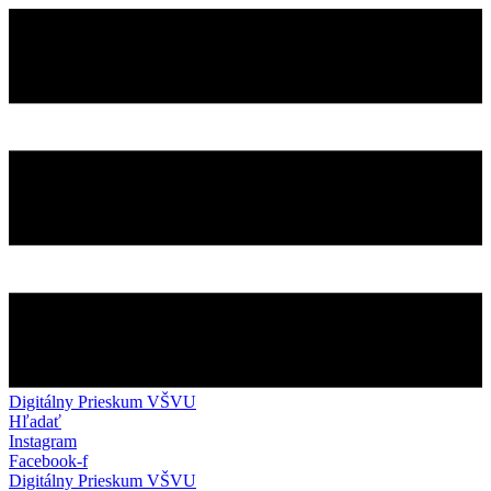
Preskočiť
na
obsah
Digitálny Prieskum VŠVU
Hľadať
Instagram
Facebook-f
Digitálny Prieskum VŠVU