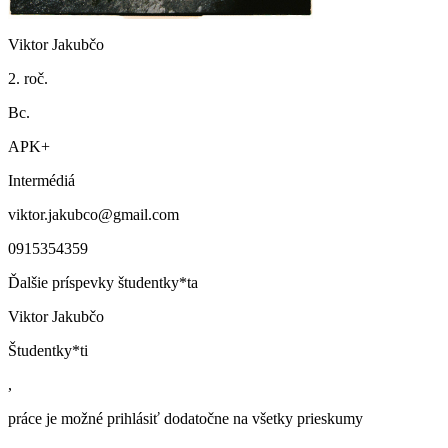
Viktor Jakubčo
2. roč.
Bc.
APK+
Intermédiá
viktor.jakubco@gmail.com
0915354359
Ďalšie príspevky študentky*ta
Viktor Jakubčo
Študentky*ti
,
práce je možné prihlásiť dodatočne na všetky prieskumy