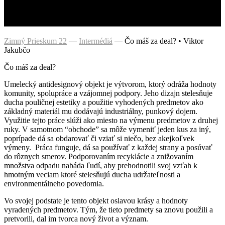
Zimný Prieskum 22
—
Intermédiá
—
Čo máš za deal? • Viktor
Jakubčo
Čo máš za deal?
Umelecký antidesignový objekt je výtvorom, ktorý odráža hodnoty
komunity, spolupráce a vzájomnej podpory. Jeho dizajn stelesňuje
ducha pouličnej estetiky a použitie vyhodených predmetov ako
základný materiál mu dodávajú industriálny, punkový dojem.
Využitie tejto práce slúži ako miesto na výmenu predmetov z druhej
ruky. V samotnom “obchode” sa môže vymeniť jeden kus za iný,
poprípade dá sa obdarovať či vziať si niečo, bez akejkoľvek
výmeny. Práca funguje, dá sa používať z každej strany a posúvať
do rôznych smerov. Podporovaním recyklácie a znižovaním
množstva odpadu nabáda ľudí, aby prehodnotili svoj vzťah k
hmotným veciam ktoré stelesňujú ducha udržateľnosti a
environmentálneho povedomia.
Vo svojej podstate je tento objekt oslavou krásy a hodnoty
vyradených predmetov. Tým, že tieto predmety sa znovu použili a
pretvorili, dal im tvorca nový život a význam.