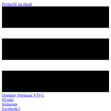
Preskočiť na obsah
Digitálny Prieskum VŠVU
Hľadať
Instagram
Facebook-f