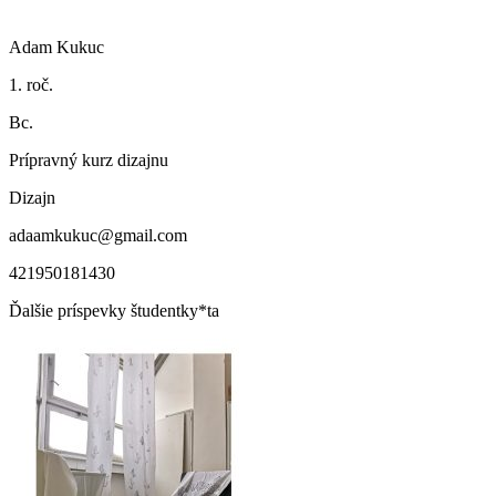
Adam Kukuc
1. roč.
Bc.
Prípravný kurz dizajnu
Dizajn
adaamkukuc@gmail.com
421950181430
Ďalšie príspevky študentky*ta
Adam Kukuc