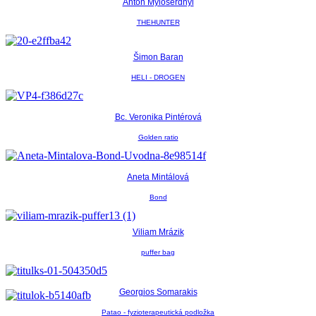
Anton Myloserdnyi
THEHUNTER
Šimon Baran
HELI - DROGEN
Bc. Veronika Pintérová
Golden ratio
Aneta Mintálová
Bond
Viliam Mrázik
puffer bag
Georgios Somarakis
Patao - fyzioterapeutická podložka