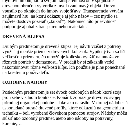
mydlovú hmotu, ktorá svojou transparentnosťou v spojitosti s
drevenou obručou vytvorila z mydla zaujímavý objekt. Drevo
vpustilo po okrajoch do hmoty svoje šťavy. Transparencia vytvára
zaujímavú hru, na ktorú odkazuje aj jeho názov – cez mydlo sa
môžete doslova pozerať („kukať“). Nakoniec túto priesvitnosť
podporuje aj obal z transparentného materiálu.
DREVENÁ KLIPSA
Druhým predmetom je drevená klipsa. Jej návrh vzišiel z potreby
využiť aj menšie priemery drevených koliesok. Vypílený tvar sa líši
veľkosťou priemeru, čo umožňuje koliesko využiť na množstvo
rôznych potrieb v domácnosti. V predaji by si zákazník vedel
nakombinovať rôzne veľkosti klíps. Ich použitie je plne ponechané
na kreativitu používateľa.
OZDOBNÉ NÁDOBY
Posledným predmetom je set dvoch ozdobných nádob ktoré stoja
proti sebe v silnom kontraste. Konárik zobrazuje drevo vo svojej
prírodnej organickej podobe – také ako narástlo. V druhej nádobe sú
usporiadané presné drevené profily, ktoré odkazujú na geometriu a
techniku – boli vyrobené človekom pomocou strojov. Nádoby môžu
slúžiť ako ozdobný predmet, alebo ako nádoby na potraviny,
korenie,…