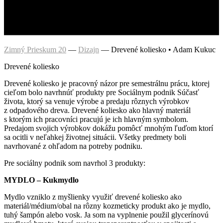
Zimný Prieskum 20
—
Dizajn
—
Drevené koliesko • Adam Kukuc
Drevené koliesko
Drevené koliesko je pracovný názor pre semestrálnu prácu, ktorej
cieľom bolo navrhnúť produkty pre Sociálnym podnik Súčasť
života, ktorý sa venuje výrobe a predaju rôznych výrobkov
z odpadového dreva. Drevené koliesko ako hlavný materiál
s ktorým ich pracovníci pracujú je ich hlavným symbolom.
Predajom svojich výrobkov dokážu pomôcť mnohým ľuďom ktorí
sa ocitli v neľahkej životnej situácii. Všetky predmety boli
navrhované z ohľadom na potreby podniku.
Pre sociálny podnik som navrhol 3 produkty:
MYDLO – Kukmydlo
Mydlo vzniklo z myšlienky využiť drevené koliesko ako
materiál/médium/obal na rôzny kozmeticky produkt ako je mydlo,
tuhý šampón alebo vosk. Ja som na vyplnenie použil glycerínovú