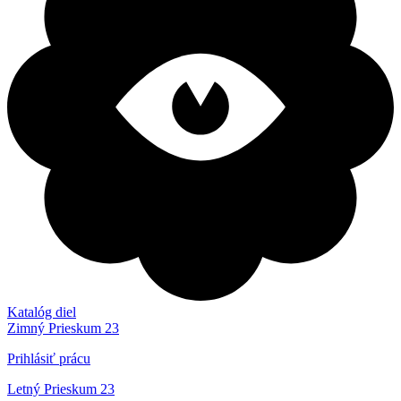
Katalóg diel
Zimný Prieskum 23
Prihlásiť prácu
Letný Prieskum 23