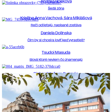
Andrea Rošková
Šedá zóna
Kristína Anna Vachová, Sára Miklášová
Reči odlietajú, napísané zostáva
Daniela Dolinska
Čím by si chcel/a loviť keď vyrastieš?
Tsudoi Masuda
Slová ktoré neviem čo znamenajú
Richard Kučera Guzmán
VIVÁRIUM