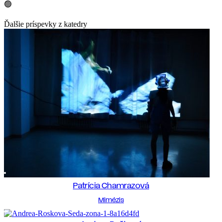
🟢
Ďalšie príspevky z katedry
Intermédiá
Patrícia Chamrazová
Mimézis