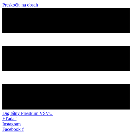
Preskočiť na obsah
Digitálny Prieskum VŠVU
Hľadať
Instagram
Facebook-f