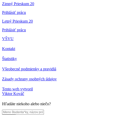
Zimný Prieskum 20
Prihlásiť prácu
Letný Prieskum 20
Prihlásiť prácu
VŠVU
Kontakt
Štatistiky
Všeobecné podmienky a pravidlá
Zásady ochrany osobných údajov
Tento web vytvoril
Viktor Kováč
Hľadáte niekoho alebo niečo?