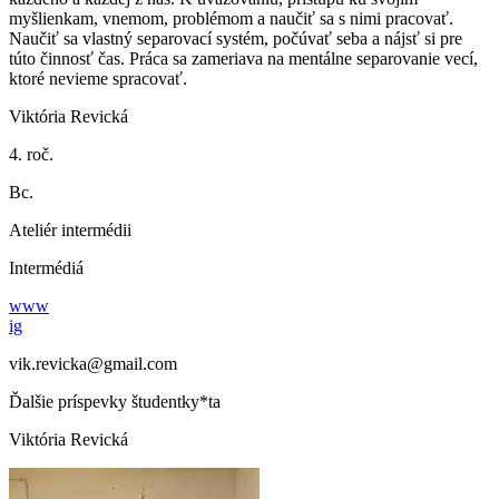
myšlienkam, vnemom, problémom a naučiť sa s nimi pracovať.
Naučiť sa vlastný separovací systém, počúvať seba a nájsť si pre
túto činnosť čas. Práca sa zameriava na mentálne separovanie vecí,
ktoré nevieme spracovať.
Viktória Revická
4. roč.
Bc.
Ateliér intermédii
Intermédiá
www
ig
vik.revicka@gmail.com
Ďalšie príspevky študentky*ta
Viktória Revická