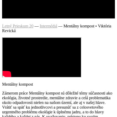
Letný Prieskum 20
—
Intermédiá
—
Mentálny kompost • Viktória
Revická
Mentálny kompost
Zámerom práce Mentálny kompost sú dôležité témy súčasnosti ako
ekológia, životné prostredie, mentálne zdravie a celá problematika
okolo odpadovosti nielen na našom území, ale aj v našej hlave.
Vrátiť sa späť ku jednotlivcovi a presunúť sa z celosvetového
urgentného problému ekológie k úplnému jadru, a to do hlavy
každého a každej z nás. K uvažovaniu, prístupu ku svojim