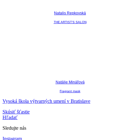
Natalis Repkovská
THE ARTIST’S SALON
Natálie Minářová
Fragrant mask
Vysoká škola výtvarných umení v Bratislave
Skúsiť šťastie
Hľadať
Sledujte nás
Instagram