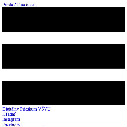
Preskočiť na obsah
Digitálny Prieskum VŠVU
Hľadať
Instagram
Facebook-f