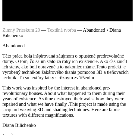
Zimný Prieskum 20
—
Textilná tvorba
—
Abandoned • Diana
Bilichenko
Abandoned
Táto práca bola inšpirovaná záujmom o opustené predrevolučné
domy. O tom, čo sa im stalo za roky ich existencie. Ako čas zničil
ich steny, ako boli opravené a to nakoniec máme.Tento projekt je
vyrobený technikou žakárového tkania pomocou 3D a tieňovacích
techník. Tu sú textúry látky s rôznym zväčšením.
This work was inspired by the interest in abandoned pre-
revolutionary houses. About what happened to them during their
years of existence. As time destroyed their walls, how they were
repaired and what we have finally .This project is made using the
jacquard weaving 3D and shading techniques. Here are fabric
textures with different magnifications.
Diana Bilichenko