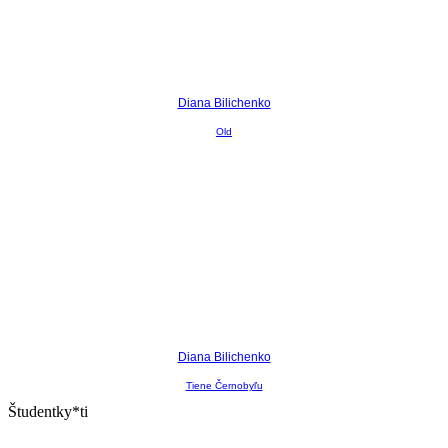
Diana Bilichenko
Old
Diana Bilichenko
Tiene Černobyľu
Študentky*ti
,