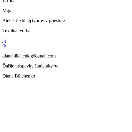
1. roč.
Mgr.
Ateliér textilnej tvorby v priestore
Textilná tvorba
ig
fb
dianabilichenko@gmail.com
Ďalšie príspevky študentky*ta
Diana Bilichenko