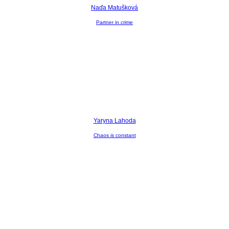
Naďa Matušková
Partner in crime
Yaryna Lahoda
Сhaos is constant