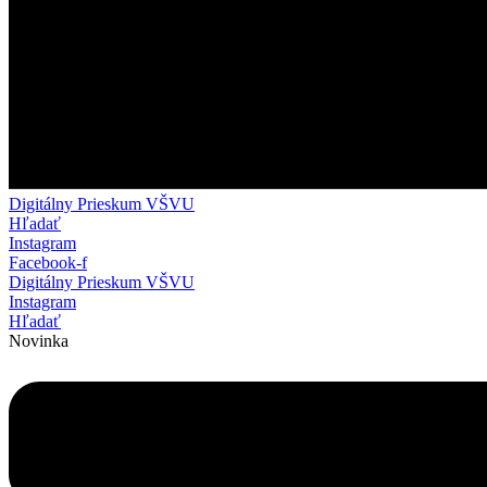
Digitálny Prieskum VŠVU
Hľadať
Instagram
Facebook-f
Digitálny Prieskum VŠVU
Instagram
Hľadať
Novinka