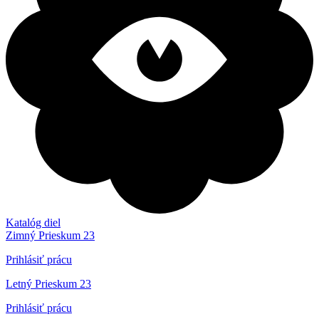
Katalóg diel
Zimný Prieskum 23
Prihlásiť prácu
Letný Prieskum 23
Prihlásiť prácu