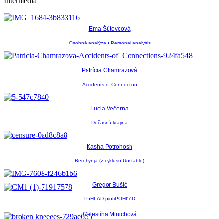
Intermédiá
Ema Šútovcová
Osobná analýza • Personal analysis
Patrícia Chamrazová
Accidents of Connection
Lucia Večerna
Dočasná krajina
Kasha Potrohosh
Berehynja (z cyklusu Unstable)
Gregor Bušić
PoHLAD protiPOHĽAD
Celestína Minichová