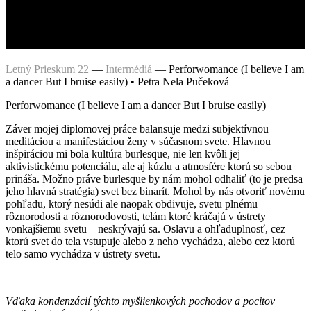
Letný Prieskum 22
—
Intermédiá
—
Perforwomance (I believe I am
a dancer But I bruise easily) • Petra Nela Pučeková
Perforwomance (I believe I am a dancer But I bruise easily)
Záver mojej diplomovej práce balansuje medzi subjektívnou
meditáciou a manifestáciou ženy v súčasnom svete. Hlavnou
inšpiráciou mi bola kultúra burlesque, nie len kvôli jej
aktivistickému potenciálu, ale aj kúzlu a atmosfére ktorú so sebou
prináša. Možno práve burlesque by nám mohol odhaliť (to je predsa
jeho hlavná stratégia) svet bez binarít. Mohol by nás otvoriť novému
pohľadu, ktorý nesúdi ale naopak obdivuje, svetu plnému
rôznorodosti a rôznorodovosti, telám ktoré kráčajú v ústrety
vonkajšiemu svetu – neskrývajú sa. Oslavu a ohľaduplnosť, cez
ktorú svet do tela vstupuje alebo z neho vychádza, alebo cez ktorú
telo samo vychádza v ústrety svetu.
Vďaka kondenzácií týchto myšlienkových pochodov a pocitov