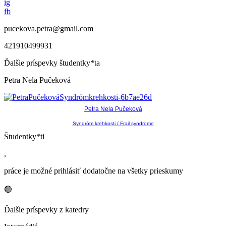
ig
fb
pucekova.petra@gmail.com
421910499931
Ďalšie príspevky študentky*ta
Petra Nela Pučeková
Petra Nela Pučeková
Syndróm krehkosti / Frail syndrome
Študentky*ti
,
práce je možné prihlásiť dodatočne na všetky prieskumy
🟢
Ďalšie príspevky z katedry