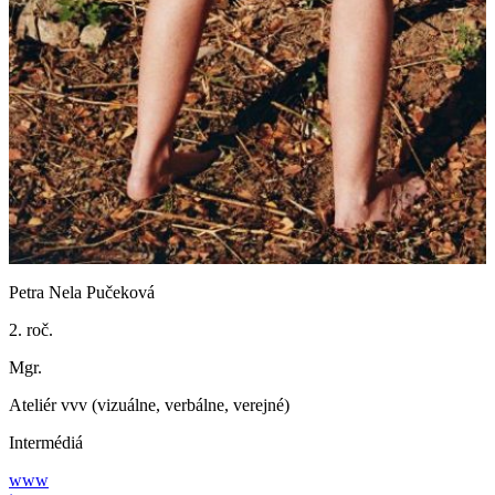
Petra Nela Pučeková
2. roč.
Mgr.
Ateliér vvv (vizuálne, verbálne, verejné)
Intermédiá
www