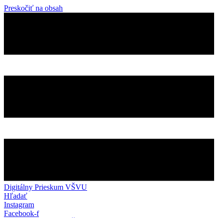
Preskočiť na obsah
Digitálny Prieskum VŠVU
Hľadať
Instagram
Facebook-f