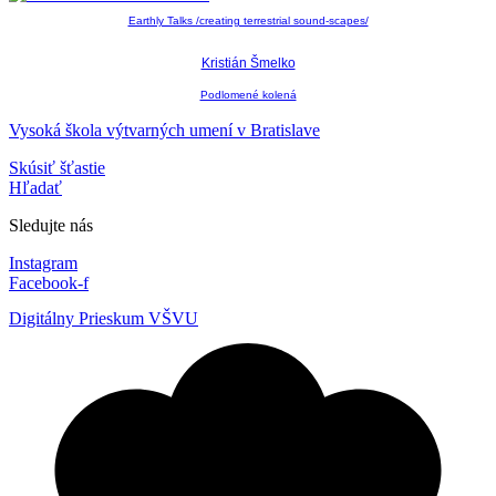
Earthly Talks /creating terrestrial sound-scapes/
Kristián Šmelko
Podlomené kolená
Vysoká škola výtvarných umení v Bratislave
Skúsiť šťastie
Hľadať
Sledujte nás
Instagram
Facebook-f
Digitálny Prieskum VŠVU