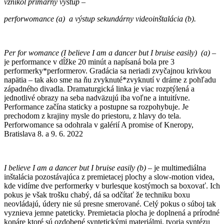
vznikol primárny výstup –
perforwomance (a) a výstup sekundárny videoinštalácia (b).
Per for womance (I believe I am a dancer but I bruise easily) (a) –
je performance v dĺžke 20 minút a napísaná bola pre 3
performerky*performerov. Gradácia sa neriadi zvyčajnou krivkou
napätia – tak ako sme na ňu zvyknuté*zvyknutí v dráme z pohľadu
západného divadla. Dramaturgická linka je viac rozptýlená a
jednotlivé obrazy na seba nadväzujú iba voľne a intuitívne.
Performance začína staticky a postupne sa rozpohybuje. Je
prechodom z krajiny mysle do priestoru, z hlavy do tela.
Perforwomance sa odohrala v galérií A promise of Kneropy,
Bratislava 8. a 9. 6. 2022
I believe I am a dancer but I bruise easily (b) –
je multimediálna
inštalácia pozostávajúca z premietacej plochy a slow-motion videa,
kde vidíme dve performerky v burlesque kostýmoch sa boxovať. Ich
pokus je však trošku chabý, dá sa odčítať že techniku boxu
neovládajú, údery nie sú presne smerované. Celý pokus o súboj tak
vyznieva jemne pateticky. Premietacia plocha je doplnená a prírodné
konáre ktoré sú ozdobené syntetickými materiálmi, tvoria syntézu