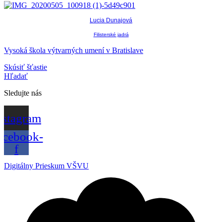
Lucia Dunajová
Filisterské jadrá
Vysoká škola výtvarných umení v Bratislave
Skúsiť šťastie
Hľadať
Sledujte nás
nstagram
acebook-
f
Digitálny Prieskum VŠVU