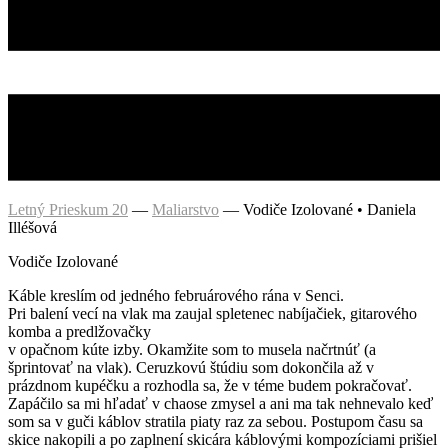
Letný Prieskum 20
—
Maliarstvo
—
Vodiče Izolované • Daniela
Illéšová
Vodiče Izolované
Káble kreslím od jedného februárového rána v Senci.
Pri balení vecí na vlak ma zaujal spletenec nabíjačiek, gitarového
komba a predlžovačky
v opačnom kúte izby. Okamžite som to musela načrtnúť (a
šprintovať na vlak). Ceruzkovú štúdiu som dokončila až v
prázdnom kupéčku a rozhodla sa, že v téme budem pokračovať.
Zapáčilo sa mi hľadať v chaose zmysel a ani ma tak nehnevalo keď
som sa v guči káblov stratila piaty raz za sebou. Postupom času sa
skice nakopili a po zaplnení skicára káblovými kompozíciami prišiel