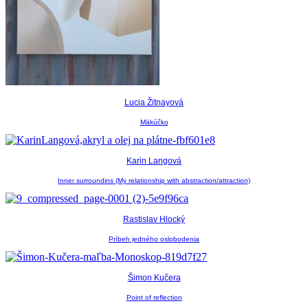
Lucia Žitnayová
Mäkúčko
Karin Langová
Inner surroundins (My relationship with abstraction/attraction)
Rastislav Hlocký
Príbeh jedného oslobodenia
Šimon Kučera
Point of reflection