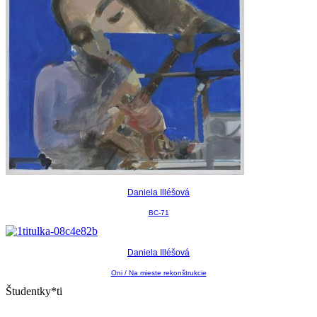
Daniela Illéšová
BC-71
Daniela Illéšová
Oni / Na mieste rekonštrukcie
Študentky*ti
,