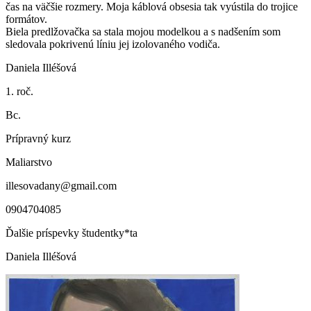
čas na väčšie rozmery. Moja káblová obsesia tak vyústila do trojice
formátov.
Biela predlžovačka sa stala mojou modelkou a s nadšením som
sledovala pokrivenú líniu jej izolovaného vodiča.
Daniela Illéšová
1. roč.
Bc.
Prípravný kurz
Maliarstvo
illesovadany@gmail.com
0904704085
Ďalšie príspevky študentky*ta
Daniela Illéšová