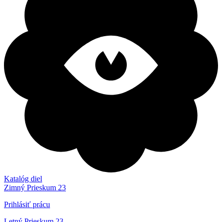
Katalóg diel
Zimný Prieskum 23
Prihlásiť prácu
Letný Prieskum 23