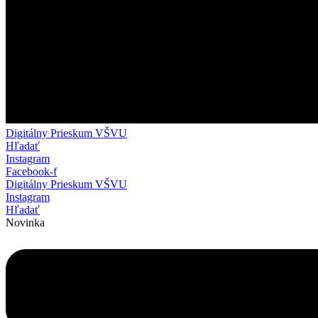
Digitálny Prieskum VŠVU
Hľadať
Instagram
Facebook-f
Digitálny Prieskum VŠVU
Instagram
Hľadať
Novinka