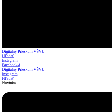
Digitálny Prieskum VŠVU
Hľadať
Instagram
Facebook-f
Digitálny Prieskum VŠVU
Instagram
Hľadať
Novinka