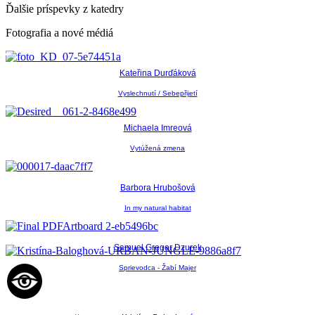
Ďalšie príspevky z katedry
Fotografia a nové médiá
Kateřina Durďáková
Vyslechnutí / Sebepřijetí
Michaela Imreová
Vytúžená zmena
Barbora Hrubošová
In my natural habitat
Samuel Gregor Dzurek
Sprievodca - Žabí Majer