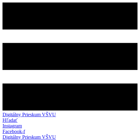
Preskočiť
na
obsah
Digitálny Prieskum VŠVU
Hľadať
Instagram
Facebook-f
Digitálny Prieskum VŠVU