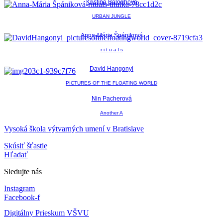
Kristína Baloghová
URBAN JUNGLE
Anna-Mária Špániková
r i t u a l s
David Hangonyi
PICTURES OF THE FLOATING WORLD
Nin Pacherová
Another A
Vysoká škola výtvarných umení v Bratislave
Skúsiť šťastie
Hľadať
Sledujte nás
Instagram
Facebook-f
Digitálny Prieskum VŠVU