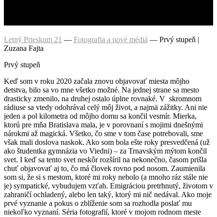
Letný Prieskum 21
—
Fotografia a nové médiá
—
Prvý stupeň |
Zuzana Fajta
Prvý stupeň
Keď som v roku 2020 začala znovu objavovať miesta môjho
detstva, bilo sa vo mne všetko možné. Na jednej strane sa mesto
drasticky zmenilo, na druhej ostalo úplne rovnaké. V skromnom
rádiuse sa vtedy odohrával celý môj život, a najmä zážitky. Ani nie
jeden a pol kilometra od môjho domu sa končil vesmír. Mierka,
ktorú pre mňa Bratislava mala, je v porovnaní s mojimi dnešnými
nárokmi až magická. Všetko, čo sme v tom čase potrebovali, sme
však mali doslova naskok. Ako som bola ešte roky presvedčená (už
ako študentka gymnázia vo Viedni) – za Trnavským mýtom končil
svet. I keď sa tento svet neskôr rozšíril na nekonečno, časom prišla
chuť objavovať aj to, čo má človek rovno pod nosom. Zaumienila
som si, že si s mestom, ktoré mi roky nebolo (a mnoho ráz stále nie
je) sympatické, vybudujem vzťah. Emigráciou pretrhnutý, životom v
zahraničí ochladený, alebo len taký, ktorý mi nič nedával. Ako moje
prvé vyznanie a pokus o zblíženie som sa rozhodla poslať mu
niekoľko vyznaní. Séria fotografií, ktoré v mojom rodnom meste