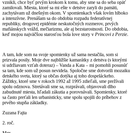
vznikli, chce byť prvým krokom k tomu, aby sme sa do seba opäť
zamilovali. Miesta, ktoré sa mi ešte v detstve zaryli do pamäti,
zachytávam už dnešným okom. V spomienkach však lovím hlboko
a intenzívne. Prenášam sa do obdobia rozpadu federatívnej
republiky, drogovej epidémie neskutočných rozmerov, prvých
mafiánskych vrážd, mečiarizmu, ale aj bezstarostnosti. Do obdobia,
keď mojou najväčšou starosťou bola love story v
Princovi z Perzie
.
A tam, kde som na svoje spomienky už sama nestačila, som si
prizvala posily. Moje dve najbližšie kamarátky z detstva (s ktorými
si udržiavam vzťah doteraz) – Vanda a Kata – mi pomohli posunúť
sa tam, kde som už posun nevidela. Spoločne sme dotvorili mozaiku
detského sveta, ktorý sa občas dotýka aj toho dospeláckeho.
Zážitky, ktoré sme v rokoch 1992 až 1995 zdieľali, sme prežívali
spolu odznova. Stretávali sme sa, rozprávali, objavovali dlho
zabudnuté miesta, hľadali zákutia a porovnávali. Spomienky, ktoré
sa často preťali len urbanisticky, sme spolu spojili do príbehov z
prvého stupňa základky.
Zuzana Fajta
2. roč.
Mgr.