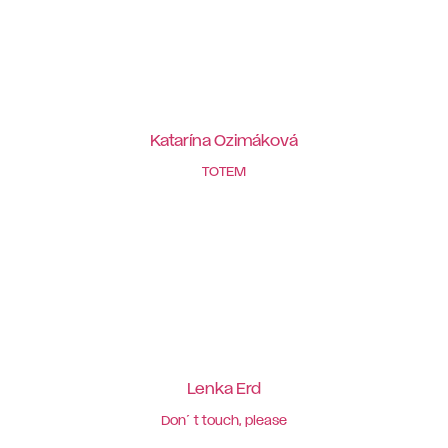
Katarína Ozimáková
TOTEM
Lenka Erd
Don´t touch, please