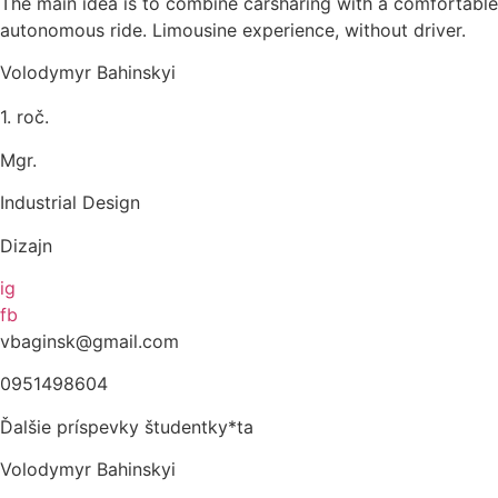
The main idea is to combine carsharing with a comfortable
autonomous ride. Limousine experience, without driver.
Volodymyr Bahinskyi
1. roč.
Mgr.
Industrial Design
Dizajn
ig
fb
vbaginsk@gmail.com
0951498604
Ďalšie príspevky študentky*ta
Volodymyr Bahinskyi