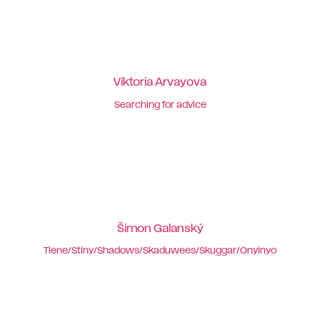
Viktoria Arvayova
Searching for advice
Šimon Galanský
Tiene/Stíny/Shadows/Skaduwees/Skuggar/Onyinyo