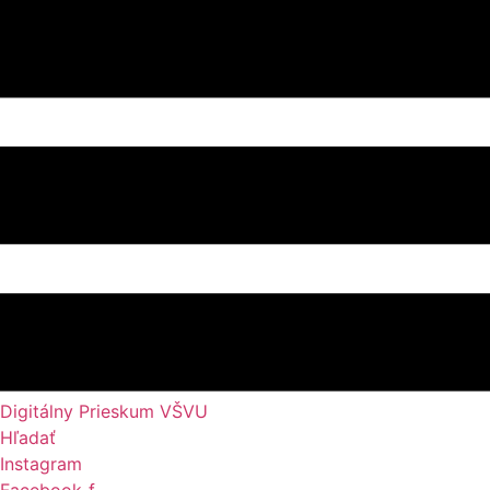
Preskočiť
na
obsah
Digitálny Prieskum VŠVU
Hľadať
Instagram