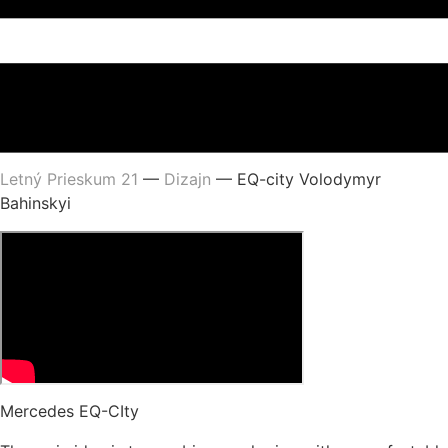
Letný Prieskum 21
—
Dizajn
—
EQ-city Volodymyr
Bahinskyi
Mercedes EQ-CIty