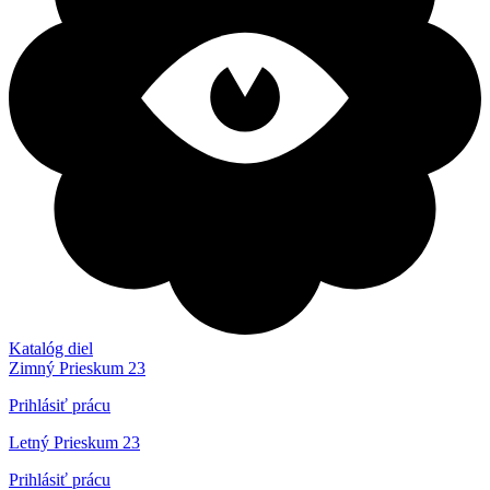
Katalóg diel
Zimný Prieskum 23
Prihlásiť prácu
Letný Prieskum 23
Prihlásiť prácu