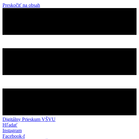
Preskočiť na obsah
Digitálny Prieskum VŠVU
Hľadať
Instagram
Facebook-f