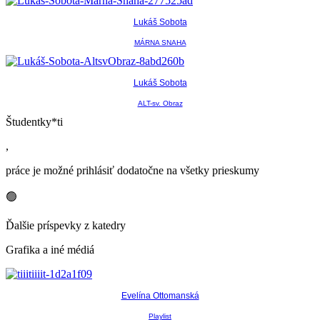
Lukáš Sobota
MÁRNA SNAHA
Lukáš Sobota
ALT-sv. Obraz
Študentky*ti
,
práce je možné prihlásiť dodatočne na všetky prieskumy
🟢
Ďalšie príspevky z katedry
Grafika a iné médiá
Evelína Ottomanská
Playlist