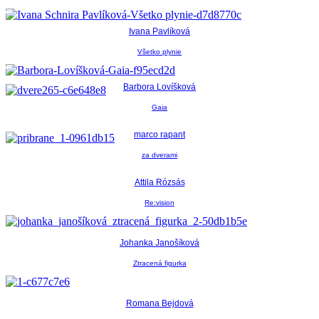
Ivana Pavlíková
Všetko plynie
Barbora Lovíšková
Gaia
marco rapant
za dverami
Attila Rózsás
Re:vision
Johanka Janošíková
Ztracená figurka
Romana Bejdová