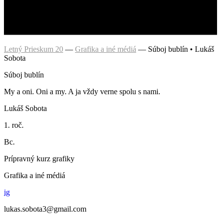
Letný Prieskum 20
—
Grafika a iné médiá
—
Súboj bublín • Lukáš
Sobota
Súboj bublín
My a oni. Oni a my. A ja vždy verne spolu s nami.
Lukáš Sobota
1. roč.
Bc.
Prípravný kurz grafiky
Grafika a iné médiá
ig
lukas.sobota3@gmail.com