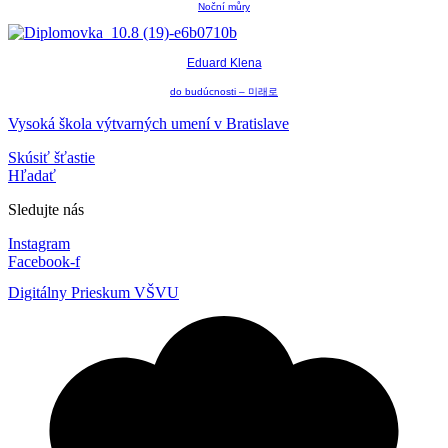
Noční můry
Eduard Klena
do budúcnosti – 미래로
Vysoká škola výtvarných umení v Bratislave
Skúsiť šťastie
Hľadať
Sledujte nás
Instagram
Facebook-f
Digitálny Prieskum VŠVU