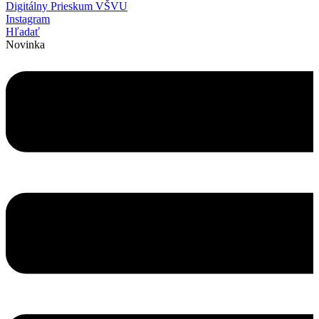
Digitálny Prieskum VŠVU
Instagram
Hľadať
Novinka