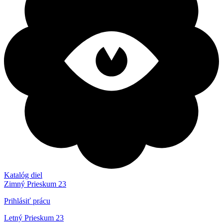
Katalóg diel
Zimný Prieskum 23
Prihlásiť prácu
Letný Prieskum 23