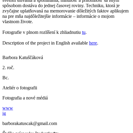
svetom snívania a spomínania, minulosť a prítomnosť sa istým
spôsobom dostáva do jednej časovej roviny. Techniku, ktorá je
zvyčajne uplatňovaná na memorovanie dôležitých faktov aplikujem
na pre mňa najdôležitejšie informácie – informácie o mojom
vlastnom živote.
Fotografie v plnom rozlíšení k zhliadnutiu
tu
.
Description of the project in English available
here
.
Barbora Katuščáková
2. roč.
Bc.
Ateliér o fotografii
Fotografia a nové médiá
www
ig
barborakatuscak@gmail.com