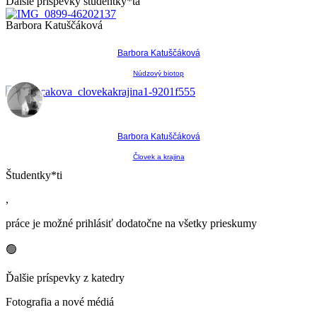
Ďalšie príspevky študentky*ta
Barbora Katuščáková
Barbora Katuščáková
Núdzový biotop
Barbora Katuščáková
Človek a krajina
Študentky*ti
,
práce je možné prihlásiť dodatočne na všetky prieskumy
🟢
Ďalšie príspevky z katedry
Fotografia a nové médiá