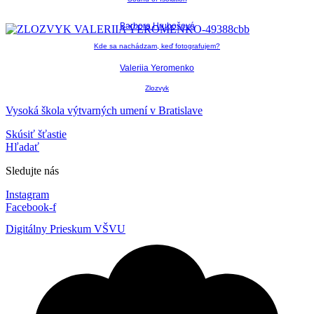
Barbora Hrubošová
Kde sa nachádzam, keď fotografujem?
Valeriia Yeromenko
Zlozvyk
Vysoká škola výtvarných umení v Bratislave
Skúsiť šťastie
Hľadať
Sledujte nás
Instagram
Facebook-f
Digitálny Prieskum VŠVU