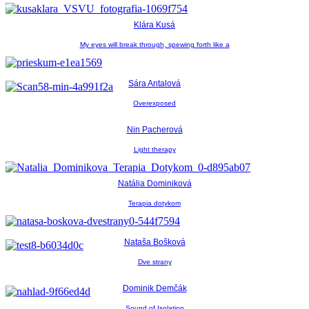
Klára Kusá
My eyes will break through, spewing forth like a
Sára Antalová
Overexposed
Nin Pacherová
Light therapy
Natália Dominiková
Terapia dotykom
Nataša Bošková
Dve strany
Dominik Demčák
Sound of Isolation