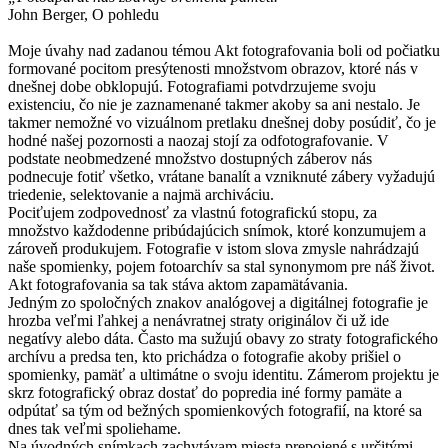
John Berger, O pohledu
Moje úvahy nad zadanou témou Akt fotografovania boli od počiatku
formované pocitom presýtenosti množstvom obrazov, ktoré nás v
dnešnej dobe obklopujú. Fotografiami potvdrzujeme svoju
existenciu, čo nie je zaznamenané takmer akoby sa ani nestalo. Je
takmer nemožné vo vizuálnom pretlaku dnešnej doby posúdiť, čo je
hodné našej pozornosti a naozaj stojí za odfotografovanie. V
podstate neobmedzené množstvo dostupných záberov nás
podnecuje fotiť všetko, vrátane banalít a vzniknuté zábery vyžadujú
triedenie, selektovanie a najmä archiváciu.
Pociťujem zodpovednosť za vlastnú fotografickú stopu, za
množstvo každodenne pribúdajúcich snímok, ktoré konzumujem a
zároveň produkujem. Fotografie v istom slova zmysle nahrádzajú
naše spomienky, pojem fotoarchív sa stal synonymom pre náš život.
Akt fotografovania sa tak stáva aktom zapamätávania.
Jedným zo spoločných znakov analógovej a digitálnej fotografie je
hrozba veľmi ľahkej a nenávratnej straty originálov či už ide
negatívy alebo dáta. Často ma sužujú obavy zo straty fotografického
archívu a predsa ten, kto prichádza o fotografie akoby prišiel o
spomienky, pamäť a ultimátne o svoju identitu. Zámerom projektu je
skrz fotografický obraz dostať do popredia iné formy pamäte a
odpútať sa tým od bežných spomienkových fotografií, na ktoré sa
dnes tak veľmi spoliehame.
Na úvodných snímkach zachytávam miesta prepojené s určitými