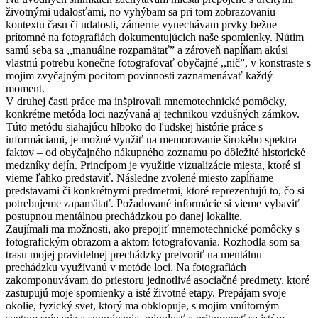
životnými udalosťami, no vyhýbam sa pri tom zobrazovaniu
kontextu času či udalosti, zámerne vynechávam prvky bežne
prítomné na fotografiách dokumentujúcich naše spomienky. Nútim
samú seba sa ,,manuálne rozpamätať” a zároveň napĺňam akúsi
vlastnú potrebu konečne fotografovať obyčajné ,,nič”, v konstraste s
mojim zvyčajným pocitom povinnosti zaznamenávať každý
moment.
V druhej časti práce ma inšpirovali mnemotechnické pomôcky,
konkrétne metóda loci nazývaná aj technikou vzdušných zámkov.
Túto metódu siahajúcu hlboko do ľudskej histórie práce s
informáciami, je možné využiť na memorovanie širokého spektra
faktov – od obyčajného nákupného zoznamu po dôležité historické
medzníky dejín. Princípom je využitie vizualizácie miesta, ktoré si
vieme ľahko predstaviť. Následne zvolené miesto zapĺňame
predstavami či konkrétnymi predmetmi, ktoré reprezentujú to, čo si
potrebujeme zapamätať. Požadované informácie si vieme vybaviť
postupnou mentálnou prechádzkou po danej lokalite.
Zaujímali ma možnosti, ako prepojiť mnemotechnické pomôcky s
fotografickým obrazom a aktom fotografovania. Rozhodla som sa
trasu mojej pravidelnej prechádzky pretvoriť na mentálnu
prechádzku využívanú v metóde loci. Na fotografiách
zakomponuvávam do priestoru jednotlivé asociačné predmety, ktoré
zastupujú moje spomienky a isté životné etapy. Prepájam svoje
okolie, fyzický svet, ktorý ma obklopuje, s mojim vnútorným