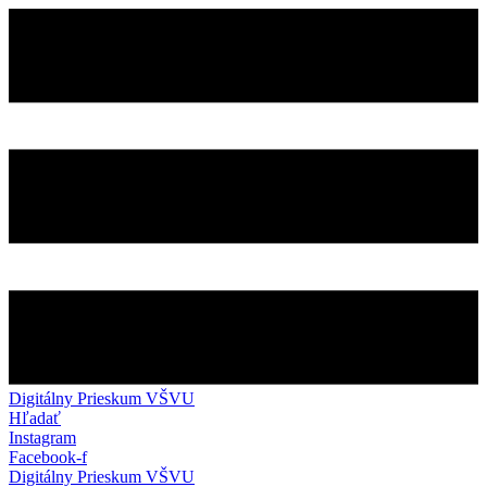
Preskočiť
na
obsah
Digitálny Prieskum VŠVU
Hľadať
Instagram
Facebook-f
Digitálny Prieskum VŠVU