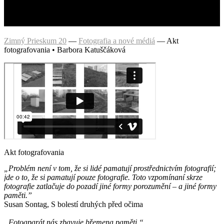
Zimný Prieskum 20
—
Fotografia a nové médiá
—
Akt
fotografovania • Barbora Katuščáková
Akt fotografovania
„Problém není v tom, že si lidé pamatují prostřednictvím fotografií;
jde o to, že si pamatují pouze fotografie. Toto vzpomínaní skrze
fotografie zatlačuje do pozadí jiné formy porozumění – a jiné formy
paměti.”
Susan Sontag, S bolestí druhých před očima
„Fotoaparát nás zbavuje břemena paměti.“