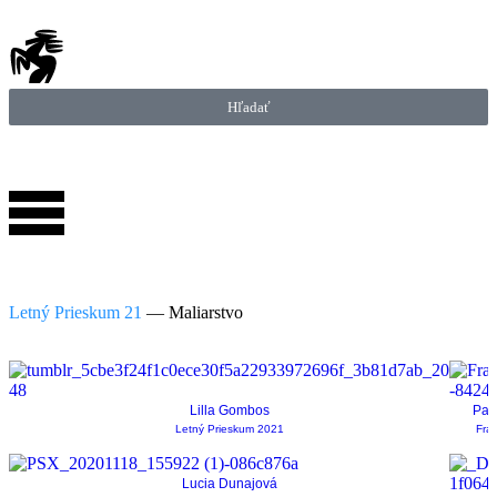
Hľadať
Letný Prieskum 21
—
Maliarstvo
Lilla Gombos
Pav
Letný Prieskum 2021
Fra
Lucia Dunajová