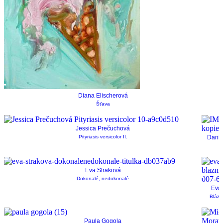
Diana Elischerová
Šťava
Jessica Prečuchová
Pityriasis versicolor II.
Danie
Eva Straková
Dokonalé, nedokonalé
Eva 
Blázn
Paula Gogola