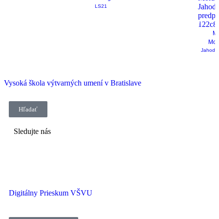
LS21
Mi
Mor
Jahodo
Vysoká škola výtvarných umení v Bratislave
Hľadať
Sledujte nás
Digitálny Prieskum VŠVU