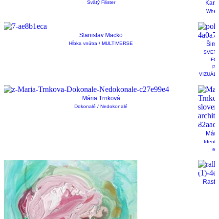
Svätý Filister
Kari
Where
Stanislav Macko
Hĺbka vnútra / MULTIVERSE
Šimo
SVETL
FO
PO
VIZUÁL
Mária Trnková
Dokonalé / Nedokonalé
Mári
Identi
arc
Rasti