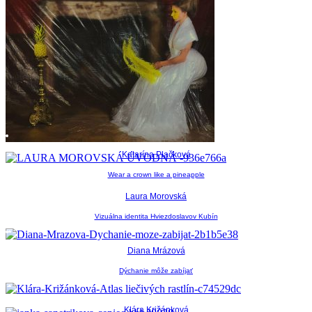
Katarína Plačková
Wear a crown like a pineapple
Laura Morovská
Vizuálna identita Hviezdoslavov Kubín
Diana Mrázová
Dýchanie môže zabíjať
Klára Križánková