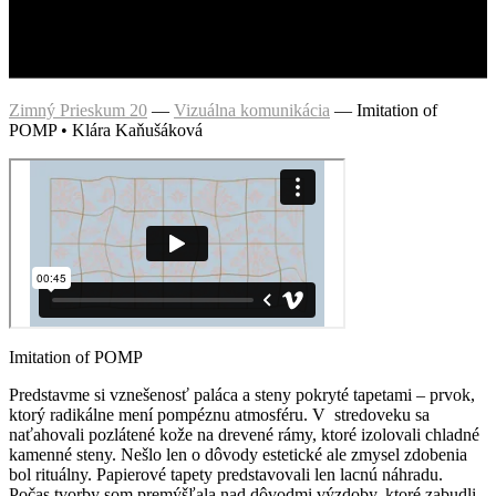
Zimný Prieskum 20
—
Vizuálna komunikácia
—
Imitation of
POMP • Klára Kaňušáková
Imitation of POMP
Predstavme si vznešenosť paláca a steny pokryté tapetami – prvok,
ktorý radikálne mení pompéznu atmosféru. V stredoveku sa
naťahovali pozlátené kože na drevené rámy, ktoré izolovali chladné
kamenné steny. Nešlo len o dôvody estetické ale zmysel zdobenia
bol rituálny. Papierové tapety predstavovali len lacnú náhradu.
Počas tvorby som premýšľala nad dôvodmi výzdoby, ktoré zabudli