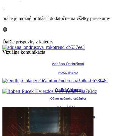
,
práce je možné prihlásiť dodatočne na všetky prieskumy
🟢
Ďalšie príspevky z katedry
Vizuálna komunikácia
Adriána Ondrušová
ROKOTREND
Ondřej Chlapec
Očami nočného strážnika
Róbert Púček
Vizuálna identita Hviezdoslavov Kubín