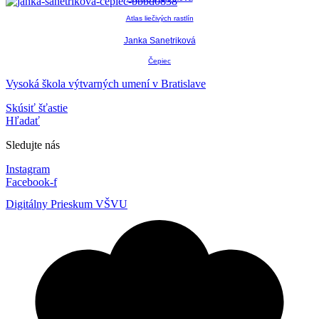
Atlas liečivých rastlín
Janka Sanetriková
Čepiec
Vysoká škola výtvarných umení v Bratislave
Skúsiť šťastie
Hľadať
Sledujte nás
Instagram
Facebook-f
Digitálny Prieskum VŠVU