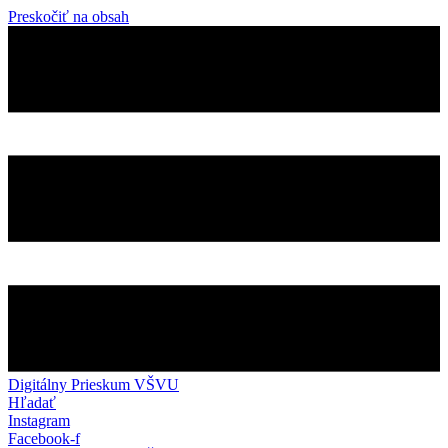
Preskočiť na obsah
Digitálny Prieskum VŠVU
Hľadať
Instagram
Facebook-f