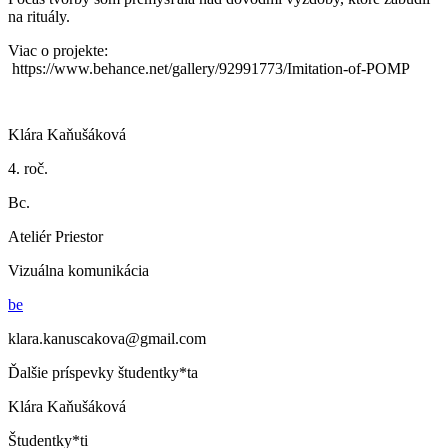
na rituály.
Viac o projekte:
https://www.behance.net/gallery/92991773/Imitation-of-POMP
Klára Kaňušáková
4. roč.
Bc.
Ateliér Priestor
Vizuálna komunikácia
be
klara.kanuscakova@gmail.com
Ďalšie príspevky študentky*ta
Klára Kaňušáková
Študentky*ti