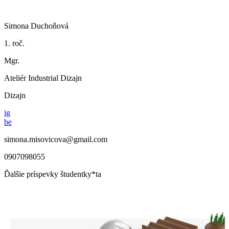
Simona Duchoňová
1. roč.
Mgr.
Ateliér Industrial Dizajn
Dizajn
ig
be
simona.misovicova@gmail.com
0907098055
Ďalšie príspevky študentky*ta
Simona Duchoňová