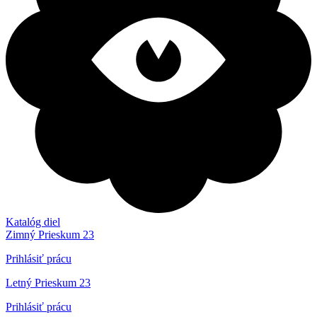
Katalóg diel
Zimný Prieskum 23
Prihlásiť prácu
Letný Prieskum 23
Prihlásiť prácu