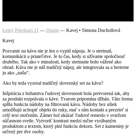
Letný Prieskum 21
—
Dizajn
—
Kavej • Simona Duchoňová
Kavej
Pozvanie na kávu nie je len o vypití nápoja. Je o stretnutí,
komunikácii a priateľstve. Je to čas, kedy si užívame spoločnosť
druhého. Tak ako v minulosti, kedy stretnutie bolo vážené ako
obrad. Káva nie je náš tradičný nápoj, ale integrovala sa a berieme
ju ako „našu“.
Ako by teda vyzeral tradičný slovenský set na kávu?
Inšpirácia z bohatstva ľudovej slovesnosti bola pretvorená tak, aby
za produkt rozprávala o káve. Tvarom pripomína džbán. Táto forma
spĺňa funkciu nádoby na filtrovanú kávu. Nádoby bez ušiek
umožňujú uchopiť objekt do ruky, mať s ním kontakt a prezrieť si
celý text otočením. Zámer bol ukázať ľudové remeslo v sviežom
súčasnom svetle. Vytvoriť kontrast medzi ručne vyrábaným
produktom a textom, ktorý plní funkciu dekoru. Set z kameniny je
určený pre dve osoby.