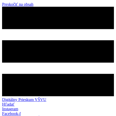
Preskočiť na obsah
Digitálny Prieskum VŠVU
Hľadať
Instagram
Facebook-f