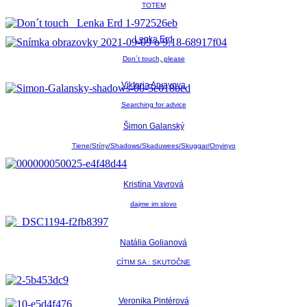
TOTEM
Lenka Erd
Don´t touch, please
Viktoria Arvayova
Searching for advice
Šimon Galanský
Tiene/Stíny/Shadows/Skaduwees/Skuggar/Onyinyo
Kristína Vavrová
dajme im slovo
Natália Golianová
CÍTIM SA : SKUTOČNE
Veronika Pintérová