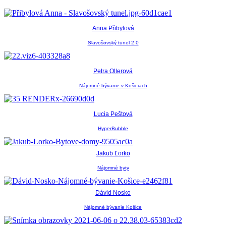
Anna Přibylová
Slavošovský tunel 2.0
Petra Ollerová
Nájomné bývanie v Košiciach
Lucia Peštová
HyperBubble
Jakub Ľorko
Nájomné byty
Dávid Nosko
Nájomné bývanie Košice