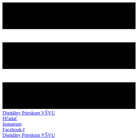
Preskočiť
na
obsah
Digitálny Prieskum VŠVU
Hľadať
Instagram
Facebook-f
Digitálny Prieskum VŠVU