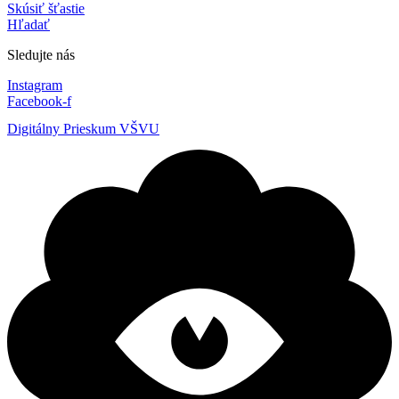
Skúsiť šťastie
Hľadať
Sledujte nás
Instagram
Facebook-f
Digitálny Prieskum VŠVU