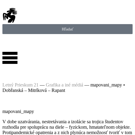
Hľadať
Letný Prieskum 21
—
Grafika a iné médiá
—
mapovani_mapy •
Dobřanská – Mitríková – Rapant
mapovani_mapy
V dobe uzatvárania, nestretávania a izolácie sa trojica študentov
rozhodla pre spoluprácu na diele – fyzickom, hmatateľnom objekte.
Protipandemické opatrenia a z nich plynúca nemožnosť tvoriť v tom