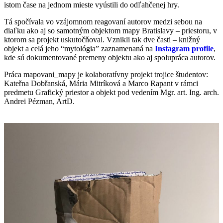
istom čase na jednom mieste vyústili do odľahčenej hry.
Tá spočívala vo vzájomnom reagovaní autorov medzi sebou na
diaľku ako aj so samotným objektom mapy Bratislavy – priestoru, v
ktorom sa projekt uskutočňoval. Vznikli tak dve časti – knižný
objekt a celá jeho “mytológia” zaznamenaná na
Instagram profile
,
kde sú dokumentované premeny objektu ako aj spolupráca autorov.
Práca mapovani_mapy je kolaboratívny projekt trojice študentov:
Kateřna Dobřanská, Mária Mitríková a Marco Rapant v rámci
predmetu Grafický priestor a objekt pod vedením Mgr. art. Ing. arch.
Andrei Pézman, ArtD.