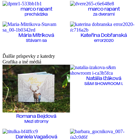
marco rapant
marco rapant
prechádzka
za dverami
Mária Mitríková
Kateřina Dobřanská
Stávam sa
error2020
Ďalšie príspevky z katedry
Grafika a iné médiá
Natália Ižáková
S&M SHOWROOM I.
Romana Bejdová
Mezi stromy
Daniela Vagašová