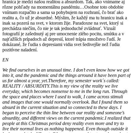
hranica je medzi našou realitou a absurdom. Tak, ako vnímame aj
rôzne pohľady na momentálnu pandémiu…Osobne toto obdobie
vnímam rozpačito a sama sa pohybujem na rozhraní, čo brať ako
realitu a, čo už je absurdné. Mýslim, že každý ma tu hranicu inak a
inak sa pozerá na svet, v ktorom žije. Paradoxne na svet, ktorý si
prechádza niečím, čo nie je tak jednoduché zvládnuť. Vizuál
fotografií je zašednutý aj pre umocnenie zlého pocitu, smútku a v
najťažších prípadoch až depresií, ktoré trápia množstvo ľudí. Je
dokázané, že ľudia s depresiami vidia svet šedivejšie než ľudia
pozitívne naladení.
EN
We find ourselves in an unusual time. I don’t even know how we got
into it, and the pandemic and the things arround it have been part of
us for almost a year, yet.Therefore, my semester work´s called:
REALITY / ABSURDITY.This is my view of the reality we live
everyday, which becomes nonsense to me in the long run. Through
the space and places where I used to walk, I came across stimuli
and images that one would normally overlook. But I found them so
absurd in the current situation and so connected to these days. I
began to perceive the thin line between our reality and someone’s
absurdity, and different views on the current pandemic.I realized that
people at this Christmas period deny reality even more and try to
live their normal lives as nothing happened. Even though outside it