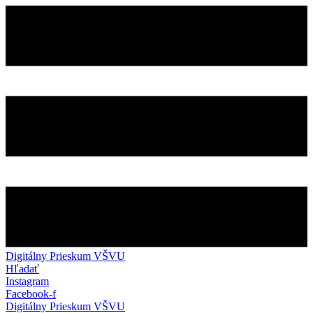
Preskočiť
na
obsah
Digitálny Prieskum VŠVU
Hľadať
Instagram
Facebook-f
Digitálny Prieskum VŠVU