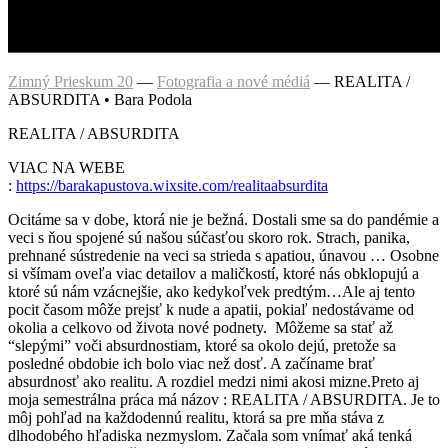
Zimný Prieskum 20
—
Fotografia a nové médiá
—
REALITA /
ABSURDITA • Bara Podola
REALITA / ABSURDITA
VIAC NA WEBE
:
https://barakapustova.wixsite.com/realitaabsurdita
Ocitáme sa v dobe, ktorá nie je bežná. Dostali sme sa do pandémie a
veci s ňou spojené sú našou súčasťou skoro rok. Strach, panika,
prehnané sústredenie na veci sa strieda s apatiou, únavou … Osobne
si všímam oveľa viac detailov a maličkostí, ktoré nás obklopujú a
ktoré sú nám vzácnejšie, ako kedykoľvek predtým…Ale aj tento
pocit časom môže prejsť k nude a apatii, pokiaľ nedostávame od
okolia a celkovo od života nové podnety. Môžeme sa stať až
“slepými” voči absurdnostiam, ktoré sa okolo dejú, pretože sa
posledné obdobie ich bolo viac než dosť. A začíname brať
absurdnosť ako realitu. A rozdiel medzi nimi akosi mizne.Preto aj
moja semestrálna práca má názov : REALITA / ABSURDITA. Je to
môj pohľad na každodennú realitu, ktorá sa pre mňa stáva z
dlhodobého hľadiska nezmyslom. Začala som vnímať aká tenká