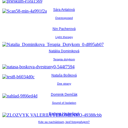
Sára Antalová
Overexposed
Nin Pacherová
Light therapy
Natália Dominiková
Terapia dotykom
Nataša Bošková
Dve strany
Dominik Demčák
Sound of Isolation
Barbora Hrubošová
Kde sa nachádzam, keď fotografujem?