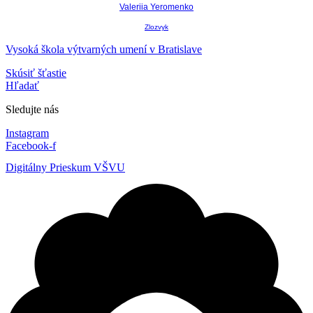
Valeriia Yeromenko
Zlozvyk
Vysoká škola výtvarných umení v Bratislave
Skúsiť šťastie
Hľadať
Sledujte nás
Instagram
Facebook-f
Digitálny Prieskum VŠVU