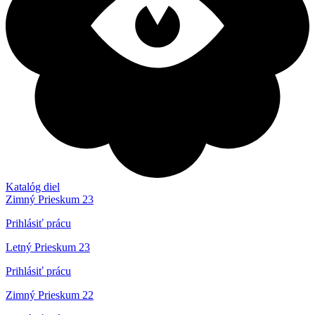
Katalóg diel
Zimný Prieskum 23
Prihlásiť prácu
Letný Prieskum 23
Prihlásiť prácu
Zimný Prieskum 22