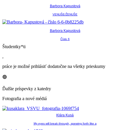
Barbora Kapustová
VENUŠE/ŽENUŠE
Barbora Kapustová
Číslo 6
Študentky*ti
,
práce je možné prihlásiť dodatočne na všetky prieskumy
🟢
Ďalšie príspevky z katedry
Fotografia a nové médiá
Klára Kusá
My eyes will break through, spewing forth like a