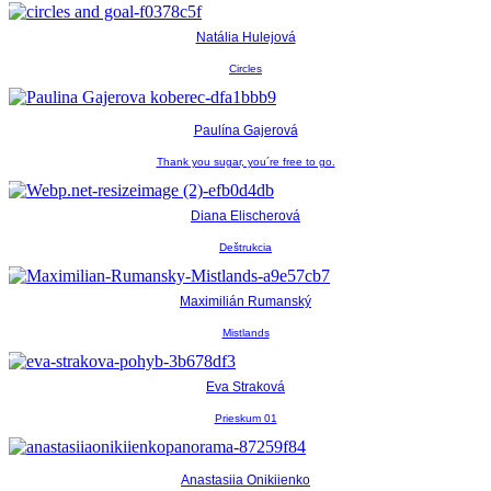
Natália Hulejová
Circles
Paulína Gajerová
Thank you sugar, you´re free to go.
Diana Elischerová
Deštrukcia
Maximilián Rumanský
Mistlands
Eva Straková
Prieskum 01
Anastasiia Onikiienko