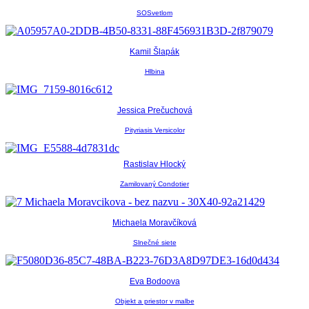
SOSvetlom
Kamil Šlapák
Hlbina
Jessica Prečuchová
Pityriasis Versicolor
Rastislav Hlocký
Zamilovaný Condotier
Michaela Moravčíková
Slnečné siete
Eva Bodoova
Objekt a priestor v malbe