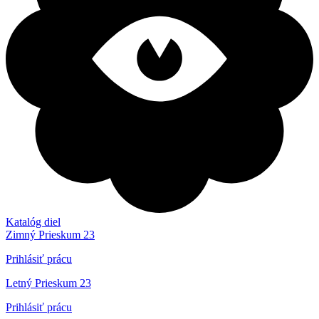
Katalóg diel
Zimný Prieskum 23
Prihlásiť prácu
Letný Prieskum 23
Prihlásiť prácu