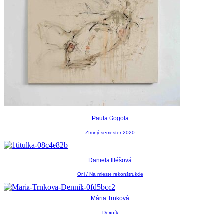
Paula Gogola
ZImný semester 2020
Daniela Illéšová
Oni / Na mieste rekonštrukcie
Mária Trnková
Denník