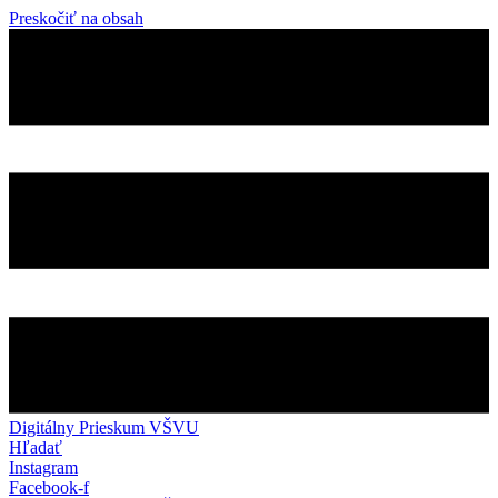
Preskočiť na obsah
Digitálny Prieskum VŠVU
Hľadať
Instagram
Facebook-f